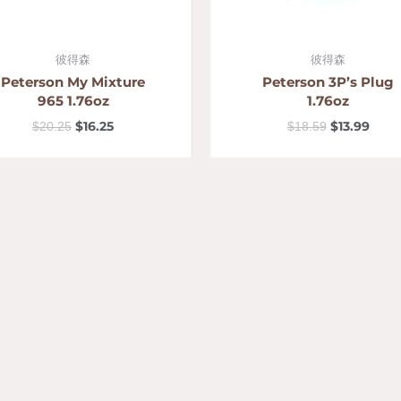
彼得森
彼得森
Peterson My Mixture
Peterson 3P’s Plug
965 1.76oz
1.76oz
$
16.25
$
13.99
$
20.25
$
18.59