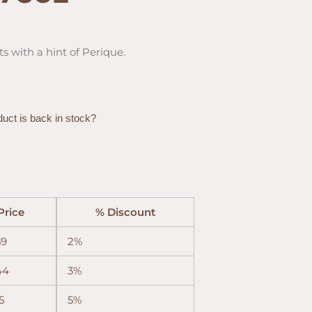
s with a hint of Perique.
89。
duct is back in stock?
Price
% Discount
59
2%
44
3%
5
5%