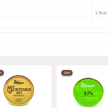
1.76 oz
原
当
原
当
价
前
价
前
e!
e!
Sale!
Sale!
为：
价
为：
价
$20.25。
格
$18.59。
格
为：
为：
$16.25。
$13.