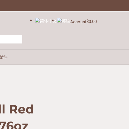
$
0.00
Account
Cart
配件
l Red
.76oz