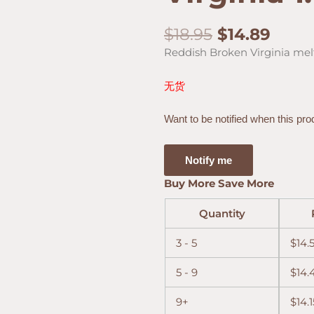
原
当
$
18.95
$
14.89
价
前
Reddish Broken Virginia melt
为：
价
$18.95。
格
无货
为：
$14.
Want to be notified when this pro
Notify me
Buy More Save More
Quantity
3 - 5
$
14.
5 - 9
$
14.
9+
$
14.1