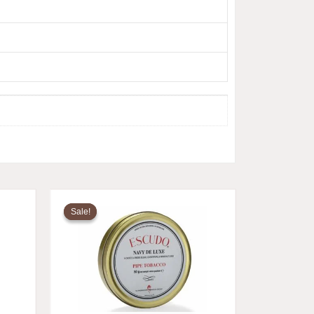
原
当
价
前
Sale!
Sale!
为：
价
$25.29。
格
为：
99。
$20.78。