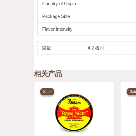
Country of Origin
Package Size
Flavor Intensity
重量
4.2 盎司
相关产品
原
当
价
前
Sale!
Sale!
Sal
Sal
为：
价
$24.60。
格
为：
$19.11。