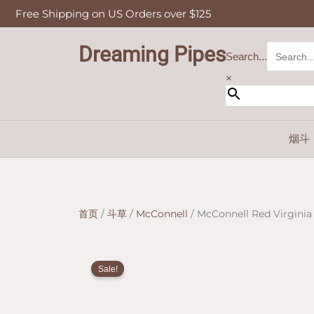
跳
Free Shipping on US Orders over $125
至
内
Dreaming Pipes
容
Search...
×
烟斗
首页
/
斗草
/
McConnell
/ McConnell Red Virginia 
Sale!