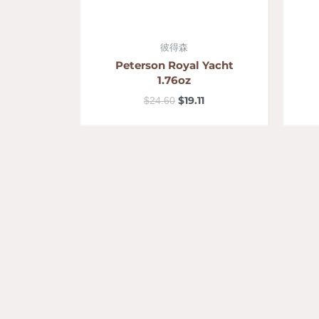
彼得森
Peterson Royal Yacht
1.76oz
$
19.11
$
24.60