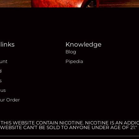
links
Knowledge
Blog
unt
Pipedia
d
s
 us
our Order
HIS WEBSITE CONTAIN NICOTINE. NICOTINE IS AN ADDIC
WEBSITE CAN’T BE SOLD TO ANYONE UNDER AGE OF 21."